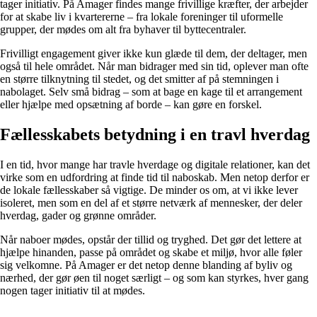
tager initiativ. På Amager findes mange frivillige kræfter, der arbejder
for at skabe liv i kvartererne – fra lokale foreninger til uformelle
grupper, der mødes om alt fra byhaver til byttecentraler.
Frivilligt engagement giver ikke kun glæde til dem, der deltager, men
også til hele området. Når man bidrager med sin tid, oplever man ofte
en større tilknytning til stedet, og det smitter af på stemningen i
nabolaget. Selv små bidrag – som at bage en kage til et arrangement
eller hjælpe med opsætning af borde – kan gøre en forskel.
Fællesskabets betydning i en travl hverdag
I en tid, hvor mange har travle hverdage og digitale relationer, kan det
virke som en udfordring at finde tid til naboskab. Men netop derfor er
de lokale fællesskaber så vigtige. De minder os om, at vi ikke lever
isoleret, men som en del af et større netværk af mennesker, der deler
hverdag, gader og grønne områder.
Når naboer mødes, opstår der tillid og tryghed. Det gør det lettere at
hjælpe hinanden, passe på området og skabe et miljø, hvor alle føler
sig velkomne. På Amager er det netop denne blanding af byliv og
nærhed, der gør øen til noget særligt – og som kan styrkes, hver gang
nogen tager initiativ til at mødes.