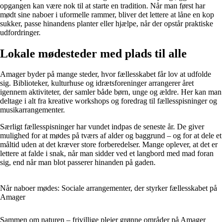
opgangen kan være nok til at starte en tradition. Når man først har
mødt sine naboer i uformelle rammer, bliver det lettere at låne en kop
sukker, passe hinandens planter eller hjælpe, når der opstår praktiske
udfordringer.
Lokale mødesteder med plads til alle
Amager byder på mange steder, hvor fællesskabet får lov at udfolde
sig. Biblioteker, kulturhuse og idrætsforeninger arrangerer året
igennem aktiviteter, der samler både børn, unge og ældre. Her kan man
deltage i alt fra kreative workshops og foredrag til fællesspisninger og
musikarrangementer.
Særligt fællesspisninger har vundet indpas de seneste år. De giver
mulighed for at mødes på tværs af alder og baggrund – og for at dele et
måltid uden at det kræver store forberedelser. Mange oplever, at det er
lettere at falde i snak, når man sidder ved et langbord med mad foran
sig, end når man blot passerer hinanden på gaden.
Når naboer mødes: Sociale arrangementer, der styrker fællesskabet på
Amager
Sammen om naturen – frivillige plejer grønne områder på Amager