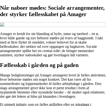
Når naboer mødes: Sociale arrangementer,
der styrker fællesskabet på Amager
Amager er kendt for sin blanding af byliv, natur og nærhed – en ø,
hvor både gamle og nye beboere mødes på tværs af baggrunde. I takt
med at flere flytter til området, vokser behovet for at skabe
fællesskaber, der rækker ud over opgangen og baghaven. Sociale
arrangementer spiller her en central rolle: de bringer mennesker
sammen, styrker naboskabet og gør hverdagen lidt varmere.
Fællesskab i gården og på gaden
Mange boligforeninger på Amager arrangerer hvert år fælles aktiviteter,
hvor beboerne mødes om noget konkret. Det kan være alt fra
sommerfester og loppemarkeder til fælles arbejdsdage i gården. Den
slags arrangementer giver ikke kun et pænt resultat i form af
nyplantede blomster eller nymalede bænke – de skaber også relationer,
der gør det lettere at hilse på hinanden i hverdagen.
Et simpelt initiativ som en fælles grillaften eller en julegløgg i