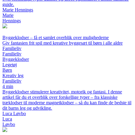
guide.
Marie Hennings
Marie
Hennings
Byggeklodser – få et samlet overblik over mulighederne
Giv fantasien frit spil med kreative byggesæt til børn i alle aldre
Familieliv
Familieliv
Byggeklodser
Legetøj
Børn
Kreativ leg
Familieliv
4 min
Byggeklodser stimulerer kreativitet, motorik og fantasi. I denne
artikel får du et overblik over forskellige typer – fra klassiske
træklodser til moderne magnetklodser – så du kan finde de bedste til
dit barns leg og udvikling.
Luca Løvbo
Luca
Løvbo