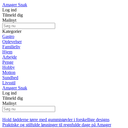
Amager Snak
Log ind
Tilmeld dig
Mailnyt
Kategorier
Gastro
Oplevelser
Familieliv
Hjem
Arbejde
Penge
Hobby
Motion
Sundhed
Livsstil
Amager Snak
Log ind
Tilmeld dig
Mailnyt
Hold fødderne tørre med gummistøvler i forskellige designs
Praktiske og stilfulde løsninger til regnfulde dage på Amager