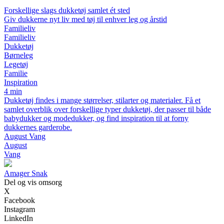
Forskellige slags dukketøj samlet ét sted
Giv dukkerne nyt liv med tøj til enhver leg og årstid
Familieliv
Familieliv
Dukketøj
Børneleg
Legetøj
Familie
Inspiration
4 min
Dukketøj findes i mange størrelser, stilarter og materialer. Få et
samlet overblik over forskellige typer dukketøj, der passer til både
babydukker og modedukker, og find inspiration til at forny
dukkernes garderobe.
August Vang
August
Vang
Amager Snak
Del og vis omsorg
X
Facebook
Instagram
LinkedIn