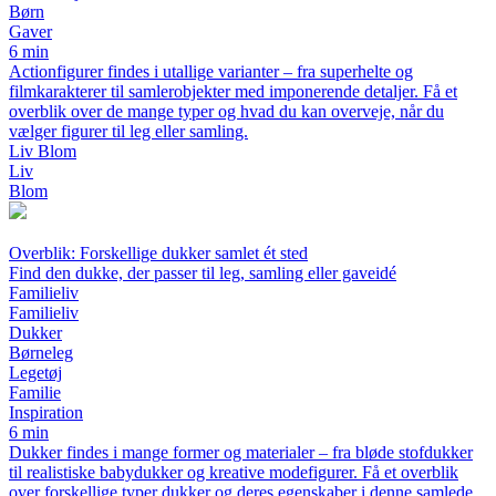
Børn
Gaver
6 min
Actionfigurer findes i utallige varianter – fra superhelte og
filmkarakterer til samlerobjekter med imponerende detaljer. Få et
overblik over de mange typer og hvad du kan overveje, når du
vælger figurer til leg eller samling.
Liv Blom
Liv
Blom
Overblik: Forskellige dukker samlet ét sted
Find den dukke, der passer til leg, samling eller gaveidé
Familieliv
Familieliv
Dukker
Børneleg
Legetøj
Familie
Inspiration
6 min
Dukker findes i mange former og materialer – fra bløde stofdukker
til realistiske babydukker og kreative modefigurer. Få et overblik
over forskellige typer dukker og deres egenskaber i denne samlede