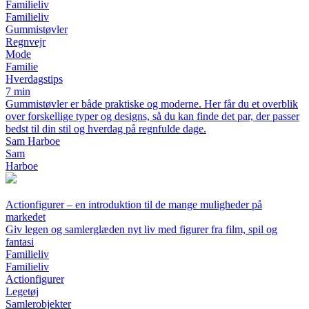
Familieliv
Familieliv
Gummistøvler
Regnvejr
Mode
Familie
Hverdagstips
7 min
Gummistøvler er både praktiske og moderne. Her får du et overblik
over forskellige typer og designs, så du kan finde det par, der passer
bedst til din stil og hverdag på regnfulde dage.
Sam Harboe
Sam
Harboe
Actionfigurer – en introduktion til de mange muligheder på
markedet
Giv legen og samlerglæden nyt liv med figurer fra film, spil og
fantasi
Familieliv
Familieliv
Actionfigurer
Legetøj
Samlerobjekter