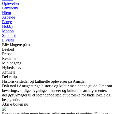
Oplevelser
Familieliv
Hjem
Arbejde
Penge
Hobby
Motion
Sundhed
Livsstil
Bliv klogere på os
Besked
Presse
Reklame
Min adgang
Nyhedsbreve
Affiliate
Del et tip
Historiske steder og kulturelle oplevelser på Amager
Dyk ned i Amagers rige historie og kultur med denne guide. Lær om
bevaringsværdige bygninger, museer og kulturelle arrangementer,
der gør Amager til et spændende sted at udforske for både lokale og
besøgende.
Åbn e-bogen nu
For at gøre siden mere brugervenlig anvender vi cookies. Klik her