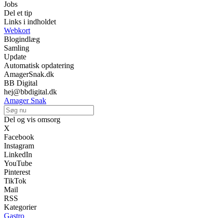
Jobs
Del et tip
Links i indholdet
Webkort
Blogindlæg
Samling
Update
Automatisk opdatering
AmagerSnak.dk
BB Digital
hej@bbdigital.dk
Amager Snak
Del og vis omsorg
X
Facebook
Instagram
LinkedIn
YouTube
Pinterest
TikTok
Mail
RSS
Kategorier
Gastro