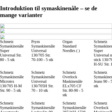
Introduktion til symaskinenåle – se de
mange varianter
Schmetz
Prym
Organ
Schmetz
Symaskinenåle
Symaskinenåle
Standard
Symaskine
Super
Universal
Needles ( )
Super
Universal Str.
130/705 Str.
Universal 
80 - 5 stk
70-100 - 5 stk
stick 130/7
H-SU Str. 
Schmetz
Schmetz
Schmetz
Schmetz
Symaskinenåle
Symaskinenåle
Overlock
Symaskine
Microtex
Universal
Maskinenåle
Jeans 90 - 
130/705 H-M
130/705H Str.
ELx705 CF
stk
Str. 90 - 5 stk
70 - 10 stk
Str. 80-90 - 5
stk
Schmetz
Schmetz
Schmetz
Schmetz
Symaskinenåle
Symaskinenåle
Symaskinenåle
Overlock