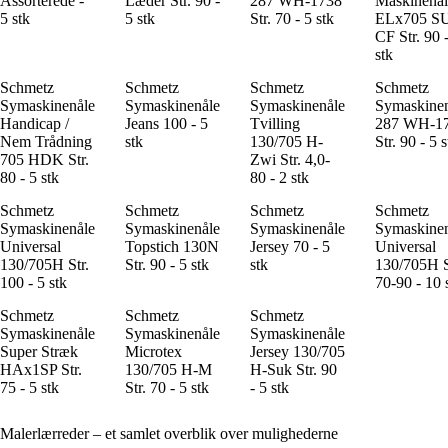
Assorterede -
Læder Str. 90 -
287 WH-1738
Maskinenål
5 stk
5 stk
Str. 70 - 5 stk
ELx705 S
CF Str. 90 
stk
Schmetz
Schmetz
Schmetz
Schmetz
Symaskinenåle
Symaskinenåle
Symaskinenåle
Symaskine
Handicap /
Jeans 100 - 5
Tvilling
287 WH-1
Nem Trådning
stk
130/705 H-
Str. 90 - 5 s
705 HDK Str.
Zwi Str. 4,0-
80 - 5 stk
80 - 2 stk
Schmetz
Schmetz
Schmetz
Schmetz
Symaskinenåle
Symaskinenåle
Symaskinenåle
Symaskine
Universal
Topstich 130N
Jersey 70 - 5
Universal
130/705H Str.
Str. 90 - 5 stk
stk
130/705H S
100 - 5 stk
70-90 - 10 
Schmetz
Schmetz
Schmetz
Symaskinenåle
Symaskinenåle
Symaskinenåle
Super Stræk
Microtex
Jersey 130/705
HAx1SP Str.
130/705 H-M
H-Suk Str. 90
75 - 5 stk
Str. 70 - 5 stk
- 5 stk
Malerlærreder – et samlet overblik over mulighederne