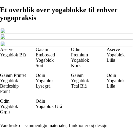
Et overblik over yogablokke til enhver
yogapraksis
Aserve
Gaiam
Odin
Aserve
Yogablok Blå
Embossed
Premium
Yogablok
Yogablok
Yogablok
Lilla
Sort
Kork
Gaiam Printet
Odin
Gaiam
Odin
Yogablok
Yogablok
Yogablok
Yogablok
Battleship
Lysegrå
Teal Blå
Lilla
Point
Odin
Odin
Yogablok
Yogablok Grå
Grøn
Vandresko – sammenlign materialer, funktioner og design